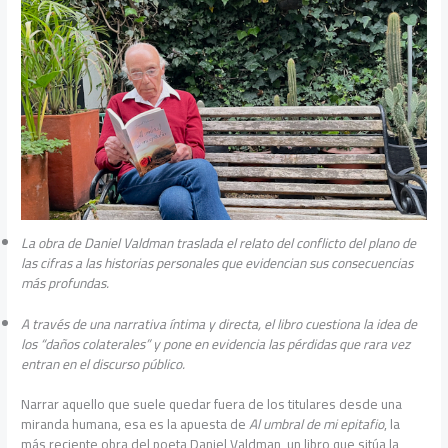
La obra de Daniel Valdman traslada el relato del conflicto del plano de
las cifras a las historias personales que evidencian sus consecuencias
más profundas.
A través de una narrativa íntima y directa, el libro cuestiona la idea de
los “daños colaterales” y pone en evidencia las pérdidas que rara vez
entran en el discurso público.
Narrar aquello que suele quedar fuera de los titulares desde una
miranda humana, esa es la apuesta de
Al umbral de mi epitafio
, la
más reciente obra del poeta Daniel Valdman, un libro que sitúa la