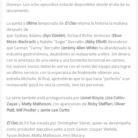
Disney+. Los ocho episodios estarán disponibles desde el día de su
lanzamiento.
La quinta y
última
temporada de
El Oso
retoma la historia la mañana
después de
que Sydney Adamu (
Ayo Edebiri
), Richard Richie Jerimovic (
Ebon
Moss-Bachrach
) y Natalie “Sugar” Berzatto (
Abby Elliott
) descubren
que Carmen “Carmy” Berzatto (
Jeremy Allen White
) ha abandonado la
industria gastronómica, dejándoles el restaurante a ellos. Sin dinero,
con la amenaza de una venta y una tormenta torrencial en camino,
los nuevos socios deberán unirse con el resto del equipo para lograr
un último servicio, con la esperanza de finalmente obtener una
estrella Michelin. Al final, aprenderán que lo que hace “perfecto” a un
restaurante quizá no sea la comida, sino las personas.
La serie también está protagonizada por
Lionel Boyce, Liza Colón-
Zayas
y
Matty Matheson,
con apariciones de
Ricky Staffieri, Oliver
Platt, Will Poulter
y
Jamie Lee Curtis.
El Oso
de FX fue creada por Christopher Storer, quien se desempeña
como productor ejecutivo junto a Josh Senior, Cooper Wehde,
Tyson Bidner, Matty Matheson, Hiro Murai y