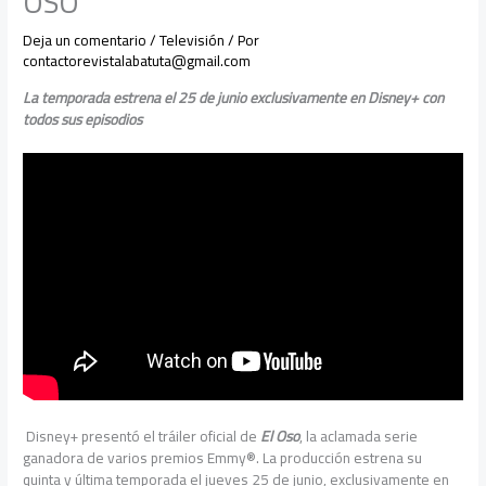
OSO
Deja un comentario
/
Televisión
/ Por
contactorevistalabatuta@gmail.com
La temporada estrena el 25 de junio exclusivamente en Disney+ con
todos sus episodios
Disney+ presentó el tráiler oficial de
El Oso
, la aclamada serie
ganadora de varios premios Emmy®. La producción estrena su
quinta y última temporada el jueves 25 de junio, exclusivamente en