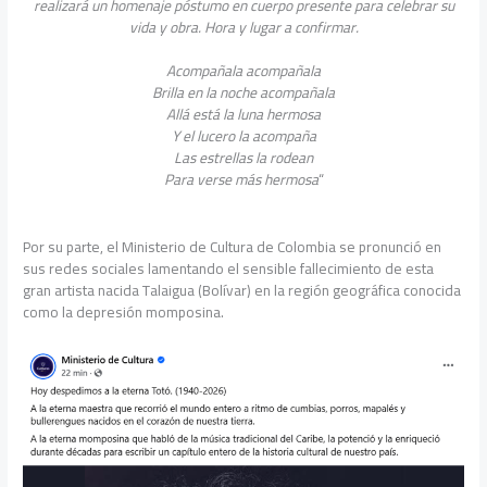
realizará un homenaje póstumo en cuerpo presente para celebrar su
vida y obra. Hora y lugar a confirmar.
Acompañala acompañala
Brilla en la noche acompañala
Allá está la luna hermosa
Y el lucero la acompaña
Las estrellas la rodean
Para verse más hermosa
“
Por su parte, el Ministerio de Cultura de Colombia se pronunció en
sus redes sociales lamentando el sensible fallecimiento de esta
gran artista nacida Talaigua (Bolívar) en la región geográfica conocida
como la depresión momposina.