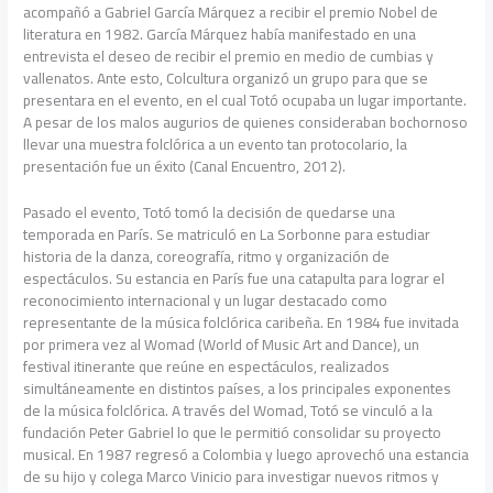
acompañó a Gabriel García Márquez a recibir el premio Nobel de
literatura en 1982. García Márquez había manifestado en una
entrevista el deseo de recibir el premio en medio de cumbias y
vallenatos. Ante esto, Colcultura organizó un grupo para que se
presentara en el evento, en el cual Totó ocupaba un lugar importante.
A pesar de los malos augurios de quienes consideraban bochornoso
llevar una muestra folclórica a un evento tan protocolario, la
presentación fue un éxito (Canal Encuentro, 2012).
Pasado el evento, Totó tomó la decisión de quedarse una
temporada en París. Se matriculó en La Sorbonne para estudiar
historia de la danza, coreografía, ritmo y organización de
espectáculos. Su estancia en París fue una catapulta para lograr el
reconocimiento internacional y un lugar destacado como
representante de la música folclórica caribeña. En 1984 fue invitada
por primera vez al Womad (World of Music Art and Dance), un
festival itinerante que reúne en espectáculos, realizados
simultáneamente en distintos países, a los principales exponentes
de la música folclórica. A través del Womad, Totó se vinculó a la
fundación Peter Gabriel lo que le permitió consolidar su proyecto
musical. En 1987 regresó a Colombia y luego aprovechó una estancia
de su hijo y colega Marco Vinicio para investigar nuevos ritmos y