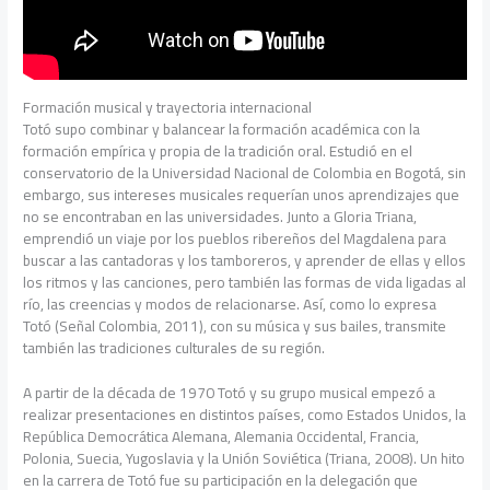
Formación musical y trayectoria internacional
Totó supo combinar y balancear la formación académica con la
formación empírica y propia de la tradición oral. Estudió en el
conservatorio de la Universidad Nacional de Colombia en Bogotá, sin
embargo, sus intereses musicales requerían unos aprendizajes que
no se encontraban en las universidades. Junto a Gloria Triana,
emprendió un viaje por los pueblos ribereños del Magdalena para
buscar a las cantadoras y los tamboreros, y aprender de ellas y ellos
los ritmos y las canciones, pero también las formas de vida ligadas al
río, las creencias y modos de relacionarse. Así, como lo expresa
Totó (Señal Colombia, 2011), con su música y sus bailes, transmite
también las tradiciones culturales de su región.
A partir de la década de 1970 Totó y su grupo musical empezó a
realizar presentaciones en distintos países, como Estados Unidos, la
República Democrática Alemana, Alemania Occidental, Francia,
Polonia, Suecia, Yugoslavia y la Unión Soviética (Triana, 2008). Un hito
en la carrera de Totó fue su participación en la delegación que