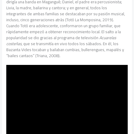
dirigía una banda en Magangué; Daniel, el padre era percusionista;
Livia, la madre, bailarina y cantora; y en general, todos los
integrantes de ambas familias se destacaban por su pasión musical,
incluso, cinco generaciones atrás (Totó La Momposina, 2019).
Cuando Totó era adolescente, conformaron un grupo familiar, que
rápidamente empezó a obtener reconocimiento local. El salto a la
popularidad se dio gracias al programa de televisión
Acuarelas
costeñas
, que se transmitía en vivo todos los sábados. En él, los
Bazanta Vides tocaban y bailaban cumbias, bullerengues, mapalés y
“bailes cantaos” (Triana, 2008).