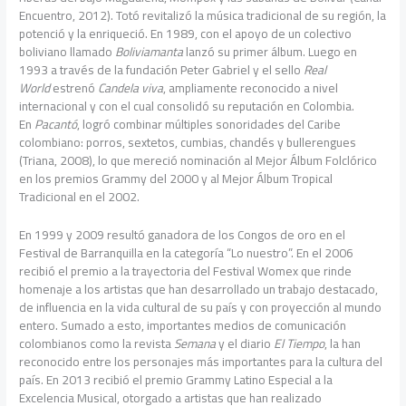
Encuentro, 2012). Totó revitalizó la música tradicional de su región, la
potenció y la enriqueció. En 1989, con el apoyo de un colectivo
boliviano llamado
Boliviamanta
lanzó su primer álbum. Luego en
1993 a través de la fundación Peter Gabriel y el sello
Real
World
estrenó
Candela viva
, ampliamente reconocido a nivel
internacional y con el cual consolidó su reputación en Colombia.
En
Pacantó
, logró combinar múltiples sonoridades del Caribe
colombiano: porros, sextetos, cumbias, chandés y bullerengues
(Triana, 2008), lo que mereció nominación al Mejor Álbum Folclórico
en los premios Grammy del 2000 y al Mejor Álbum Tropical
Tradicional en el 2002.
En 1999 y 2009 resultó ganadora de los Congos de oro en el
Festival de Barranquilla en la categoría “Lo nuestro”. En el 2006
recibió el premio a la trayectoria del Festival Womex que rinde
homenaje a los artistas que han desarrollado un trabajo destacado,
de influencia en la vida cultural de su país y con proyección al mundo
entero. Sumado a esto, importantes medios de comunicación
colombianos como la revista
Semana
y el diario
El Tiempo
, la han
reconocido entre los personajes más importantes para la cultura del
país. En 2013 recibió el premio Grammy Latino Especial a la
Excelencia Musical, otorgado a artistas que han realizado