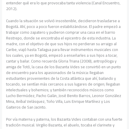
entender qué era lo que provocaba tanta violencia (Canal Encuentro,
2012).
Cuando la situación se volvió insostenible, decidieron trasladarse a
Bogotá. Ahí, poco a poco fueron estabilizándose. El padre empezó a
trabajar como zapatero y pudieron comprar una casa en el barrio
Restrepo, donde se encontraba el epicentro de esta industria. La
madre, con el objetivo de que sus hijos no perdieran su arraigo al
Caribe, viajó hasta Tailagua para llevar instrumentos musicales con
los cuales, ya en Bogotá, empezó a enseñarles a sus hijos a tocar,
cantar y bailar. Como recuerda Gloria Triana (2008), antropóloga y
amiga de Totó, la casa de los Bazanta Vides se convirtió en un punto
de encuentro para los apasionados de la música: llegaban
estudiantes provenientes de la Costa atlántica que ahí, bailando y
tocando, se sentían más cercanos a sus lugares de origen; llegaban
intelectuales y bohemios; y también reconocidos músicos como
Lucho Bermúdez, Pacho Galán, José Benito Barros, Leonor González
Mina, Aníbal Velásquez, Toño Villa, Luis Enrique Martínez y Los
Gaiteros de San Jacinto.
Por vía materna y paterna, los Bazanta Vides contaban con una fuerte
tradición musical. Virgilio Bazanta, el abuelo, tocaba el clarinete y