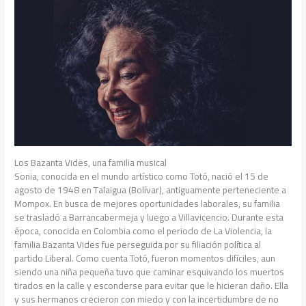
Los Bazanta Vides, una familia musical
Sonia, conocida en el mundo artístico como Totó, nació el 15 de
agosto de 1948 en Talaigua (Bolívar), antiguamente perteneciente a
Mompox. En busca de mejores oportunidades laborales, su familia
se trasladó a Barrancabermeja y luego a Villavicencio. Durante esta
época, conocida en Colombia como el periodo de La Violencia, la
familia Bazanta Vides fue perseguida por su filiación política al
partido Liberal. Como cuenta Totó, fueron momentos difíciles, aun
siendo una niña pequeña tuvo que caminar esquivando los muertos
tirados en la calle y esconderse para evitar que le hicieran daño. Ella
y sus hermanos crecieron con miedo y con la incertidumbre de no