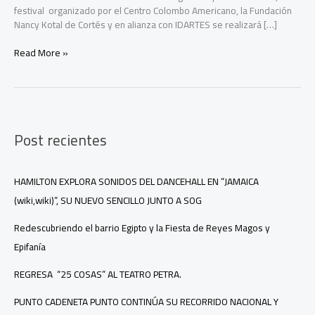
festival organizado por el Centro Colombo Americano, la Fundación
Nancy Kotal de Cortés y en alianza con IDARTES se realizará […]
Ciudad
Read More »
Bolívar
se
llena
de
música
Post recientes
con
un
homenaje
a
HAMILTON EXPLORA SONIDOS DEL DANCEHALL EN “JAMAICA
la
(wiki,wiki)”, SU NUEVO SENCILLO JUNTO A SOG
fuerza
creadora
Redescubriendo el barrio Egipto y la Fiesta de Reyes Magos y
de
Epifanía
las
mujeres
REGRESA “25 COSAS” AL TEATRO PETRA.
PUNTO CADENETA PUNTO CONTINÚA SU RECORRIDO NACIONAL Y