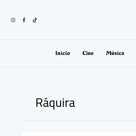
Ir
al
contenido
Inicio
Cine
Música
Ráquira