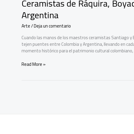
Ceramistas de Ráquira, Boyac
Argentina
Arte
/
Deja un comentario
Cuando las manos de los maestros ceramistas Santiago y El
tejen puentes entre Colombia y Argentina, llevando en cada 
momento histórico para el patrimonio cultural colombiano, 
Ceramistas
Read More »
de
Ráquira,
Boyacá,
representarán
a
Colombia
en
Argentina