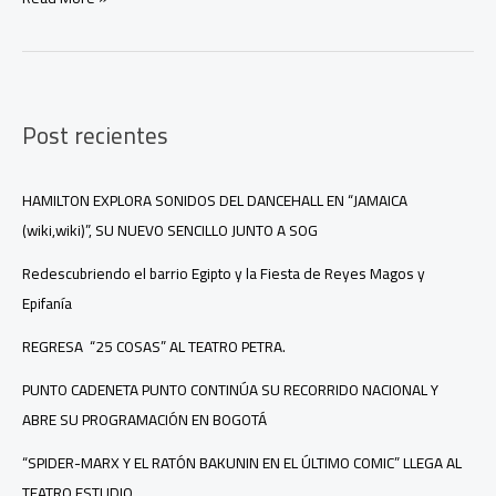
a
Pedro
Morales
Pino:
centenario
Post recientes
HAMILTON EXPLORA SONIDOS DEL DANCEHALL EN “JAMAICA
(wiki,wiki)”, SU NUEVO SENCILLO JUNTO A SOG
Redescubriendo el barrio Egipto y la Fiesta de Reyes Magos y
Epifanía
REGRESA “25 COSAS” AL TEATRO PETRA.
PUNTO CADENETA PUNTO CONTINÚA SU RECORRIDO NACIONAL Y
ABRE SU PROGRAMACIÓN EN BOGOTÁ
“SPIDER-MARX Y EL RATÓN BAKUNIN EN EL ÚLTIMO COMIC” LLEGA AL
TEATRO ESTUDIO