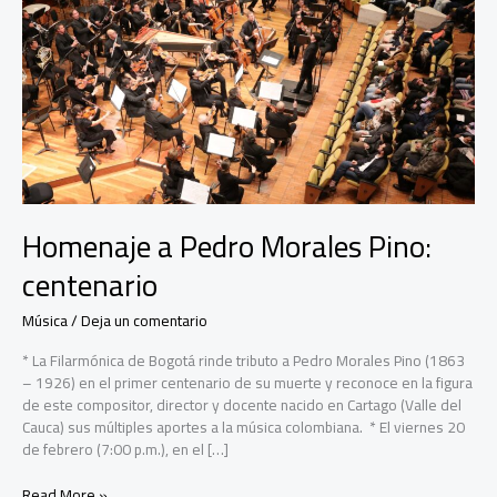
Homenaje a Pedro Morales Pino:
centenario
Música
/
Deja un comentario
* La Filarmónica de Bogotá rinde tributo a Pedro Morales Pino (1863
– 1926) en el primer centenario de su muerte y reconoce en la figura
de este compositor, director y docente nacido en Cartago (Valle del
Cauca) sus múltiples aportes a la música colombiana. * El viernes 20
de febrero (7:00 p.m.), en el […]
Homenaje
Read More »