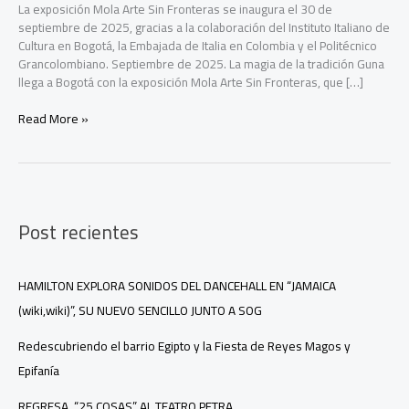
La exposición Mola Arte Sin Fronteras se inaugura el 30 de
septiembre de 2025, gracias a la colaboración del Instituto Italiano de
Cultura en Bogotá, la Embajada de Italia en Colombia y el Politécnico
Grancolombiano. Septiembre de 2025. La magia de la tradición Guna
llega a Bogotá con la exposición Mola Arte Sin Fronteras, que […]
Bogotá
Read More »
se
llena
de
color
y
Post recientes
tradición
con
la
exposición
HAMILTON EXPLORA SONIDOS DEL DANCEHALL EN “JAMAICA
internacional
(wiki,wiki)”, SU NUEVO SENCILLO JUNTO A SOG
Mola
Arte
Redescubriendo el barrio Egipto y la Fiesta de Reyes Magos y
Sin
Epifanía
Fronteras
REGRESA “25 COSAS” AL TEATRO PETRA.