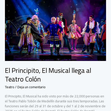
El Principito, El Musical llega al
Teatro Colón
Teatro
/
Deja un comentario
El Principito, El Musical ha sido visto por más de 22,000 personas en
el Teatro Pablo Tobón de Medellín durante sus tres temporadas. Las
funciones serán del 29 al 31 de octubre y del 1 al 2 de noviembre de
2025 en el Teatro Colón de Bogotá. El Teatro Colón de Bogotá