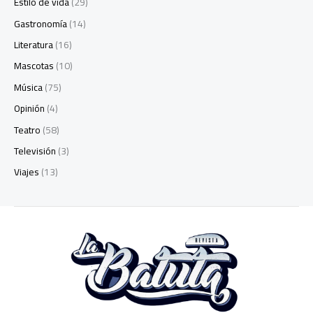
Estilo de vida
(29)
Gastronomía
(14)
Literatura
(16)
Mascotas
(10)
Música
(75)
Opinión
(4)
Teatro
(58)
Televisión
(3)
Viajes
(13)