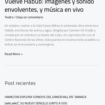
Vuelve Habūb: imágenes y sonido
envolventes, y música en vivo
Teatro
/
Deja un comentario
En octubre, vuelve a la Sala Fanny Mikey la aclamada obra inmersiva
Habūb, escrituras de arena y agua, dirigida por Carmen Gil Vrolijk y
creada por el colectivo La Quinta del Lobo, en coproducción con el
Centro Nacional de las Artes. Esta puesta en escena invita al público a
entrar en el escenario y sumergirse
Vuelve
Read More »
Habūb:
imágenes
y
sonido
envolventes,
Post recientes
y
música
en
vivo
HAMILTON EXPLORA SONIDOS DEL DANCEHALL EN “JAMAICA
(wiki,wiki)”, SU NUEVO SENCILLO JUNTO A SOG