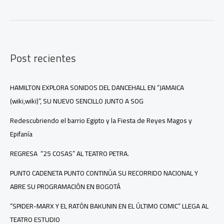
Internacional
de
Títeres
Manuelucho
2025
Post recientes
en
bogotá
HAMILTON EXPLORA SONIDOS DEL DANCEHALL EN “JAMAICA
(wiki,wiki)”, SU NUEVO SENCILLO JUNTO A SOG
Redescubriendo el barrio Egipto y la Fiesta de Reyes Magos y
Epifanía
REGRESA “25 COSAS” AL TEATRO PETRA.
PUNTO CADENETA PUNTO CONTINÚA SU RECORRIDO NACIONAL Y
ABRE SU PROGRAMACIÓN EN BOGOTÁ
“SPIDER-MARX Y EL RATÓN BAKUNIN EN EL ÚLTIMO COMIC” LLEGA AL
TEATRO ESTUDIO