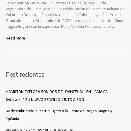
La exposición Mola Arte Sin Fronteras se inaugura el 30 de
septiembre de 2025, gracias a la colaboración del Instituto Italiano de
Cultura en Bogotá, la Embajada de Italia en Colombia y el Politécnico
Grancolombiano. Septiembre de 2025. La magia de la tradición Guna
llega a Bogotá con la exposición Mola Arte Sin Fronteras, que […]
Bogotá
Read More »
se
llena
de
color
y
Post recientes
tradición
con
la
exposición
HAMILTON EXPLORA SONIDOS DEL DANCEHALL EN “JAMAICA
internacional
(wiki,wiki)”, SU NUEVO SENCILLO JUNTO A SOG
Mola
Arte
Redescubriendo el barrio Egipto y la Fiesta de Reyes Magos y
Sin
Epifanía
Fronteras
REGRESA “25 COSAS” AL TEATRO PETRA.