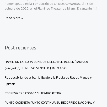
homenajeado en la 12ª edición de LA MUSA AWARDS, el 16 de
octubre de 2025, en el Flamingo Theater de Miami. El cantante […]
ENRIQUE BUNBURY
Read More »
EN
EL
SALÓN
DE
LA
Post recientes
FAMA DE
LOS
COMPOSITORES
LATINOS
HAMILTON EXPLORA SONIDOS DEL DANCEHALL EN “JAMAICA
(wiki,wiki)”, SU NUEVO SENCILLO JUNTO A SOG
Redescubriendo el barrio Egipto y la Fiesta de Reyes Magos y
Epifanía
REGRESA “25 COSAS” AL TEATRO PETRA.
PUNTO CADENETA PUNTO CONTINÚA SU RECORRIDO NACIONAL Y