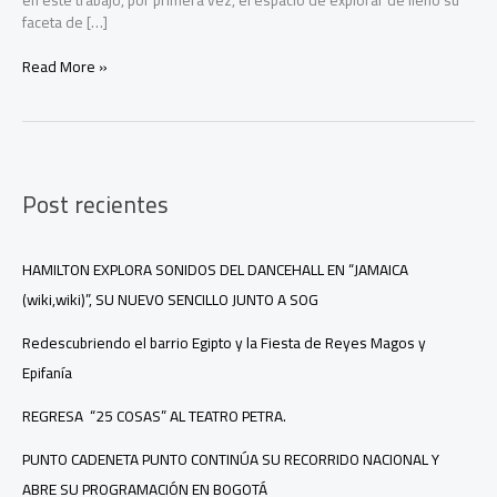
faceta de […]
JUAN
Read More »
ANDRÉS
OSPINA
PRESENTA: DE
PASO
Post recientes
HAMILTON EXPLORA SONIDOS DEL DANCEHALL EN “JAMAICA
(wiki,wiki)”, SU NUEVO SENCILLO JUNTO A SOG
Redescubriendo el barrio Egipto y la Fiesta de Reyes Magos y
Epifanía
REGRESA “25 COSAS” AL TEATRO PETRA.
PUNTO CADENETA PUNTO CONTINÚA SU RECORRIDO NACIONAL Y
ABRE SU PROGRAMACIÓN EN BOGOTÁ