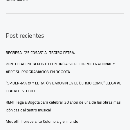
‘Hey,
tú’:
la
nueva
canción
Post recientes
del
artista
puertorriqueño
FRATI
REGRESA “25 COSAS” AL TEATRO PETRA.
PUNTO CADENETA PUNTO CONTINÚA SU RECORRIDO NACIONAL Y
ABRE SU PROGRAMACIÓN EN BOGOTÁ
“SPIDER-MARX Y EL RATÓN BAKUNIN EN EL ÚLTIMO COMIC” LLEGA AL
TEATRO ESTUDIO
RENT llega a Bogotá para celebrar 30 años de una de las obras más
icónicas del teatro musical
Medellín florece ante Colombia y el mundo