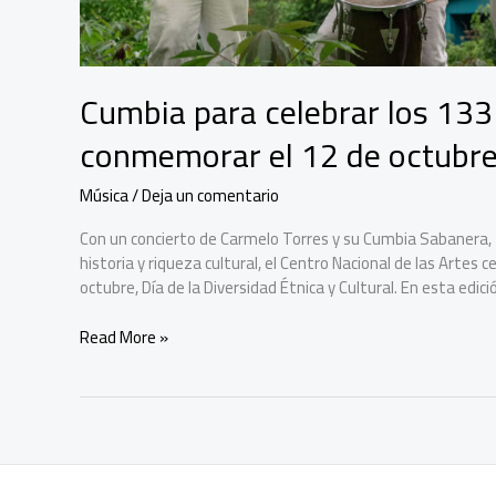
Cumbia para celebrar los 133
conmemorar el 12 de octubr
Música
/
Deja un comentario
Con un concierto de Carmelo Torres y su Cumbia Sabanera, t
historia y riqueza cultural, el Centro Nacional de las Artes
octubre, Día de la Diversidad Étnica y Cultural. En esta edici
Cumbia
Read More »
para
celebrar
los
133
años
del