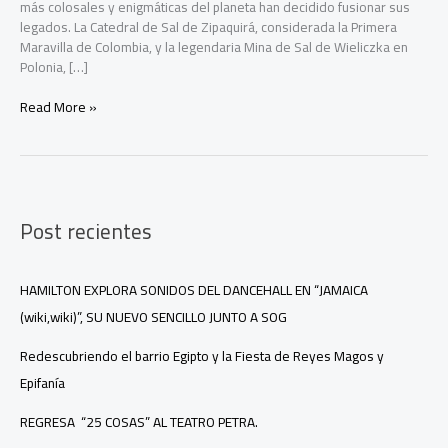
más colosales y enigmáticas del planeta han decidido fusionar sus
legados. La Catedral de Sal de Zipaquirá, considerada la Primera
Maravilla de Colombia, y la legendaria Mina de Sal de Wieliczka en
Polonia, […]
dos
Read More »
maravillas
de
la
sal
se
Post recientes
unen
para
conectar
a
HAMILTON EXPLORA SONIDOS DEL DANCEHALL EN “JAMAICA
América
(wiki,wiki)”, SU NUEVO SENCILLO JUNTO A SOG
Latina
y
Redescubriendo el barrio Egipto y la Fiesta de Reyes Magos y
Europa
Epifanía
REGRESA “25 COSAS” AL TEATRO PETRA.