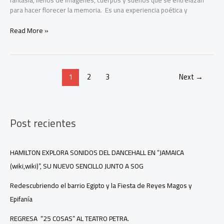
fantasía, llenos de imágenes, cuerpos y sueños que se entrelazan
para hacer florecer la memoria. Es una experiencia poética y
Temporada
Read More »
de
danza
Teatro:
De-
1
2
3
Next
→
Lirios
Post recientes
HAMILTON EXPLORA SONIDOS DEL DANCEHALL EN “JAMAICA
(wiki,wiki)”, SU NUEVO SENCILLO JUNTO A SOG
Redescubriendo el barrio Egipto y la Fiesta de Reyes Magos y
Epifanía
REGRESA “25 COSAS” AL TEATRO PETRA.