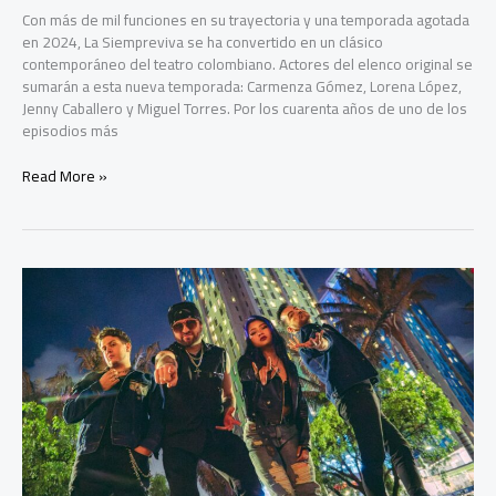
Con más de mil funciones en su trayectoria y una temporada agotada
en 2024, La Siempreviva se ha convertido en un clásico
contemporáneo del teatro colombiano. Actores del elenco original se
sumarán a esta nueva temporada: Carmenza Gómez, Lorena López,
Jenny Caballero y Miguel Torres. Por los cuarenta años de uno de los
episodios más
La
Read More »
Siempreviva
para
conmemorar
Los
40
años
de
la
toma
y
retoma
del
Palacio
de