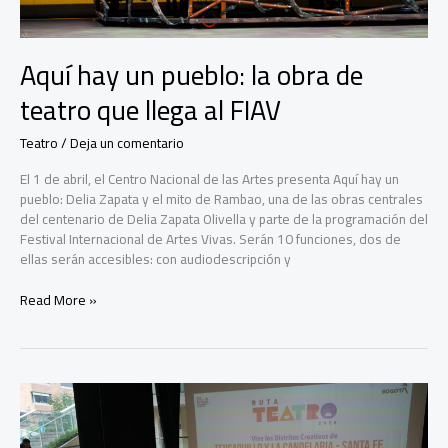
vivo
en
la
Plaza
Aquí hay un pueblo: la obra de
de
teatro que llega al FIAV
Bolívar
Teatro
/
Deja un comentario
El 1 de abril, el Centro Nacional de las Artes presenta Aquí hay un
pueblo: Delia Zapata y el mito de Rambao, una de las obras centrales
del centenario de Delia Zapata Olivella y parte de la programación del
Festival Internacional de Artes Vivas. Serán 10 funciones, dos de
ellas serán accesibles: con audiodescripción y
Aquí
Read More »
hay
un
pueblo:
la
obra
de
teatro