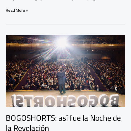
la
Read More »
Alianza
Francesa
de
Bogotá
celebra
Novembre
numérique
2025
BOGOSHORTS: así fue la Noche de
la Revelación