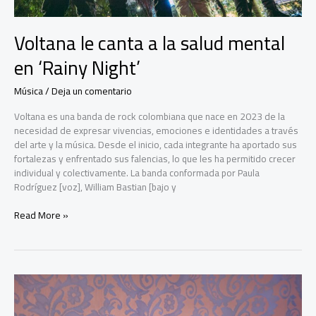
Justicia
Voltana le canta a la salud mental
en ‘Rainy Night’
Música
/
Deja un comentario
Voltana es una banda de rock colombiana que nace en 2023 de la
necesidad de expresar vivencias, emociones e identidades a través
del arte y la música. Desde el inicio, cada integrante ha aportado sus
fortalezas y enfrentado sus falencias, lo que les ha permitido crecer
individual y colectivamente. La banda conformada por Paula
Rodríguez [voz], William Bastian [bajo y
Voltana
Read More »
le
canta
a
la
salud
mental
en