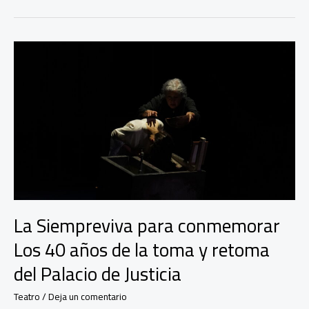
el
Espacio
Público
con
en
el
Marco
de
la
Bienal
BOG25
La Siempreviva para conmemorar
Los 40 años de la toma y retoma
del Palacio de Justicia
Teatro
/
Deja un comentario