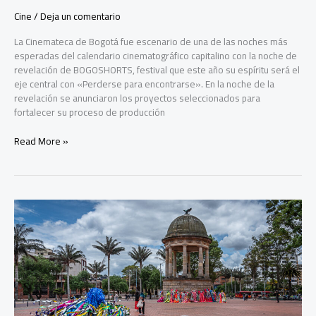
Cine
/
Deja un comentario
La Cinemateca de Bogotá fue escenario de una de las noches más
esperadas del calendario cinematográfico capitalino con la noche de
revelación de BOGOSHORTS, festival que este año su espíritu será el
eje central con «Perderse para encontrarse». En la noche de la
revelación se anunciaron los proyectos seleccionados para
fortalecer su proceso de producción
BOGOSHORTS:
Read More »
así
fue
la
Noche
de
la
Revelación