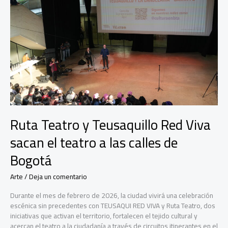
que
llega
al
FIAV
Ruta Teatro y Teusaquillo Red Viva
sacan el teatro a las calles de
Bogotá
Arte
/
Deja un comentario
Durante el mes de febrero de 2026, la ciudad vivirá una celebración
escénica sin precedentes con TEUSAQUI RED VIVA y Ruta Teatro, dos
iniciativas que activan el territorio, fortalecen el tejido cultural y
acercan el teatro a la ciudadanía a través de circuitos itinerantes en el