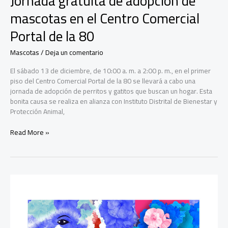
Jornada gratuita de adopción de
mascotas en el Centro Comercial
Portal de la 80
Mascotas
/
Deja un comentario
El sábado 13 de diciembre, de 10:00 a. m. a 2:00 p. m., en el primer
piso del Centro Comercial Portal de la 80 se llevará a cabo una
jornada de adopción de perritos y gatitos que buscan un hogar. Esta
bonita causa se realiza en alianza con Instituto Distrital de Bienestar y
Protección Animal,
Jornada
Read More »
gratuita
de
adopción
de
mascotas
en
el
Centro
Comercial