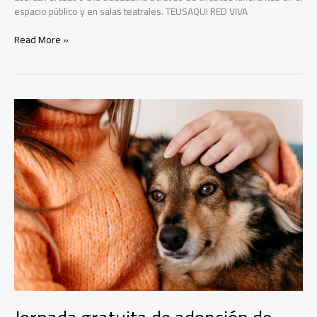
espacio público y en salas teatrales. TEUSAQUI RED VIVA
Ruta
Read More »
Teatro
y
Teusaquillo
Red
Viva
sacan
el
teatro
a
las
calles
de
Bogotá