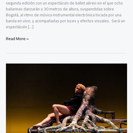
segunda edición con un espectáculo de ballet aéreo en el que ocho
bailarinas danzarán a 30 metros de altura, suspendidas sobre
Bogotá, al ritmo de música instrumental electrónica tocada por una
banda en vivo, y acompañadas por luces y efectos visuales. Será un
espectáculo […]
El
Read More »
FIAV
Bogotá
cierra
su
segunda
edición
con
ballet
aéreo,
efectos
de
luces
y
música
en