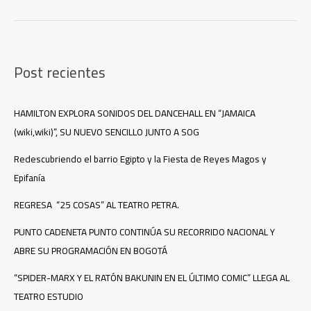
que
busca
representar
a
Post recientes
colombia
en
los
bocuse
HAMILTON EXPLORA SONIDOS DEL DANCEHALL EN “JAMAICA
d’Or
(wiki,wiki)”, SU NUEVO SENCILLO JUNTO A SOG
Redescubriendo el barrio Egipto y la Fiesta de Reyes Magos y
Epifanía
REGRESA “25 COSAS” AL TEATRO PETRA.
PUNTO CADENETA PUNTO CONTINÚA SU RECORRIDO NACIONAL Y
ABRE SU PROGRAMACIÓN EN BOGOTÁ
“SPIDER-MARX Y EL RATÓN BAKUNIN EN EL ÚLTIMO COMIC” LLEGA AL
TEATRO ESTUDIO